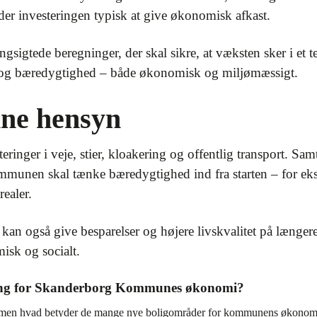
er investeringen typisk at give økonomisk afkast.
sigtede beregninger, der skal sikre, at væksten sker i e
g og bæredygtighed – både økonomisk og miljømæssigt.
nne hensyn
inger i veje, stier, kloakering og offentlig transport. Sa
kommunen skal tænke bæredygtighed ind fra starten – for e
ealer.
 kan også give besparelser og højere livskvalitet på længere
isk og socialt.
dring for Skanderborg Kommunes økonomi?
men hvad betyder de mange nye boligområder for kommunens økonomi?