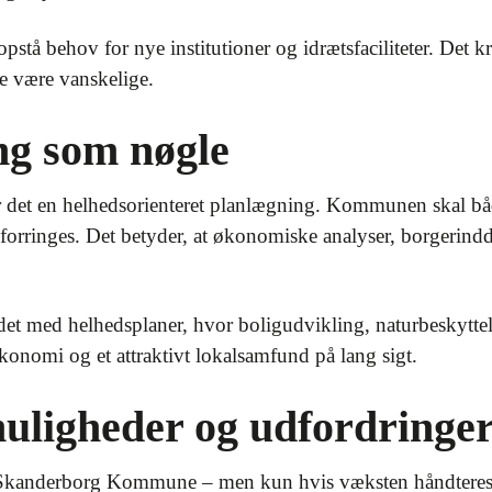
stå behov for nye institutioner og idrætsfaciliteter. Det k
e være vanskelige.
ng som nøgle
er det en helhedsorienteret planlægning. Kommunen skal båd
 forringes. Det betyder, at økonomiske analyser, borgerindd
det med helhedsplaner, hvor boligudvikling, naturbeskytte
økonomi og et attraktivt lokalsamfund på lang sigt.
uligheder og udfordringe
r Skanderborg Kommune – men kun hvis væksten håndteres