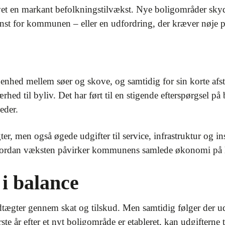
t en markant befolkningstilvækst. Nye boligområder skyde
st for kommunen – eller en udfordring, der kræver nøje p
genhed mellem søer og skove, og samtidig for sin korte a
ærhed til byliv. Det har ført til en stigende efterspørgsel 
eder.
er, men også øgede udgifter til service, infrastruktur og in
 hvordan væksten påvirker kommunens samlede økonomi på l
 i balance
dtægter gennem skat og tilskud. Men samtidig følger der ud
ste år efter et nyt boligområde er etableret, kan udgifterne 