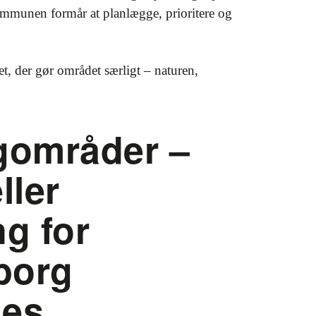
ommunen formår at planlægge, prioritere og
t, der gør området særligt – naturen,
gområder –
ller
ng for
borg
es