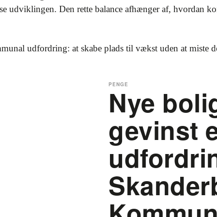
se udviklingen. Den rette balance afhænger af, hvordan k
munal udfordring: at skabe plads til vækst uden at miste de
PENGE
Nye boli
gevinst e
udfordri
Skander
Kommun