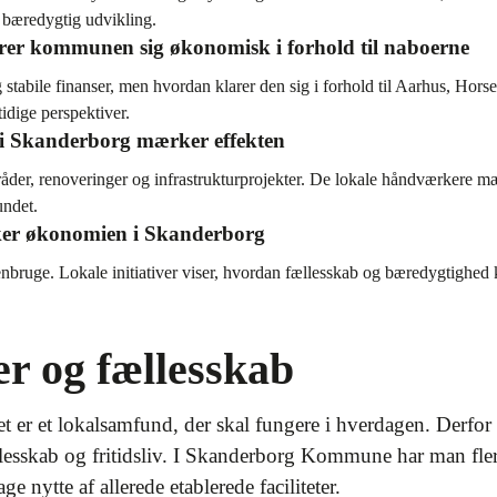
e bæredygtig udvikling.
er kommunen sig økonomisk i forhold til naboerne
bile finanser, men hvordan klarer den sig i forhold til Aarhus, Horsen
dige perspektiver.
i Skanderborg mærker effekten
er, renoveringer og infrastrukturprojekter. De lokale håndværkere mæ
undet.
yrker økonomien i Skanderborg
genbruge. Lokale initiativer viser, hvordan fællesskab og bæredygtighed
er og fællesskab
er et lokalsamfund, der skal fungere i hverdagen. Derfor er
llesskab og fritidsliv. I Skanderborg Kommune har man fler
e nytte af allerede etablerede faciliteter.