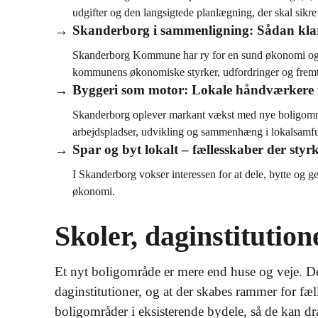
udgifter og den langsigtede planlægning, der skal sikr
Skanderborg i sammenligning: Sådan klar
Skanderborg Kommune har ry for en sund økonomi og sta
kommunens økonomiske styrker, udfordringer og fremti
Byggeri som motor: Lokale håndværkere 
Skanderborg oplever markant vækst med nye boligområd
arbejdspladser, udvikling og sammenhæng i lokalsamf
Spar og byt lokalt – fællesskaber der st
I Skanderborg vokser interessen for at dele, bytte og 
økonomi.
Skoler, daginstitution
Et nyt boligområde er mere end huse og veje. Det 
daginstitutioner, og at der skabes rammer for fæ
boligområder i eksisterende bydele, så de kan drag