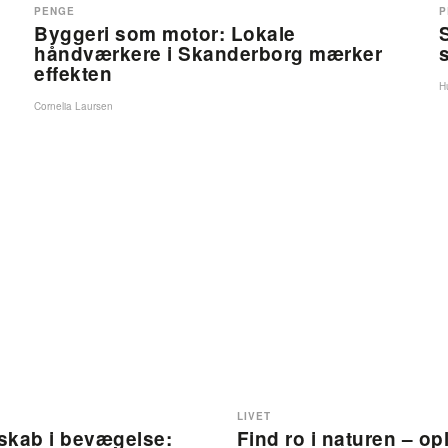
PENGE
P
Byggeri som motor: Lokale
håndværkere i Skanderborg mærker
effekten
H
Cornelia Laursen
LIVET
skab i bevægelse:
Find ro i naturen – op