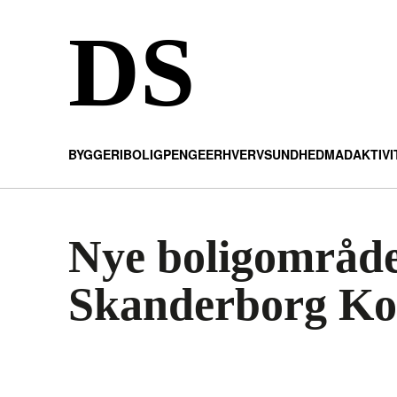
DS
BYGGERI
BOLIG
PENGE
ERHVERV
SUNDHED
MAD
AKTIV
Nye boligområder
Skanderborg K