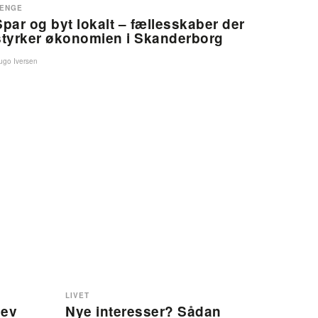
ENGE
Spar og byt lokalt – fællesskaber der
styrker økonomien i Skanderborg
ugo Iversen
LIVET
lev
Nye interesser? Sådan