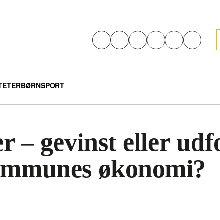
ITETER
BØRN
SPORT
 – gevinst eller udf
ommunes økonomi?