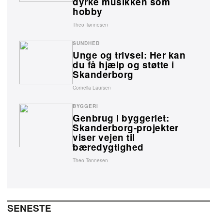
dyrke musikken som
hobby
Theo Tønnesen
SUNDHED
Unge og trivsel: Her kan
du få hjælp og støtte i
Skanderborg
Cornelia Laursen
BYGGERI
Genbrug i byggeriet:
Skanderborg-projekter
viser vejen til
bæredygtighed
Theo Tønnesen
SENESTE