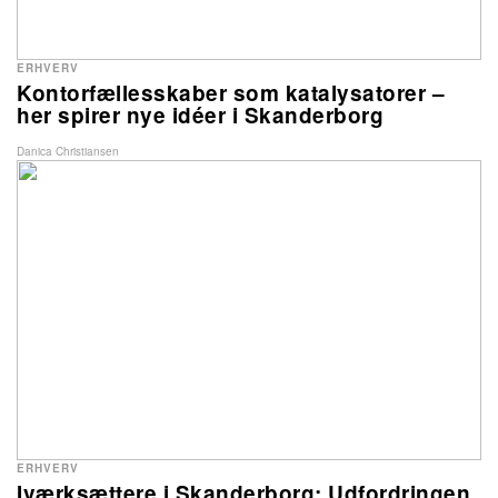
ERHVERV
Kontorfællesskaber som katalysatorer –
her spirer nye idéer i Skanderborg
Danica Christiansen
ERHVERV
Iværksættere i Skanderborg: Udfordringen