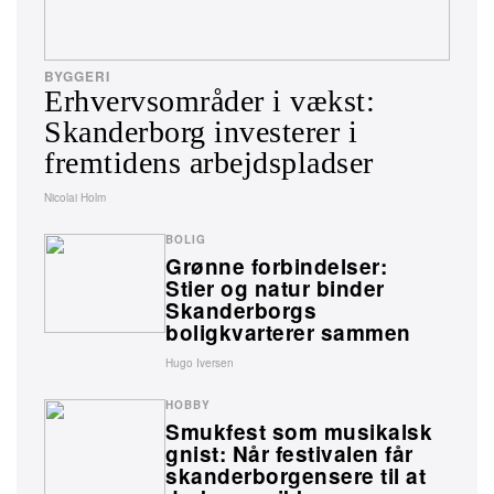
BYGGERI
Erhvervsområder i vækst:
Skanderborg investerer i
fremtidens arbejdspladser
Nicolai Holm
BOLIG
Grønne forbindelser:
Stier og natur binder
Skanderborgs
boligkvarterer sammen
Hugo Iversen
HOBBY
Smukfest som musikalsk
gnist: Når festivalen får
skanderborgensere til at