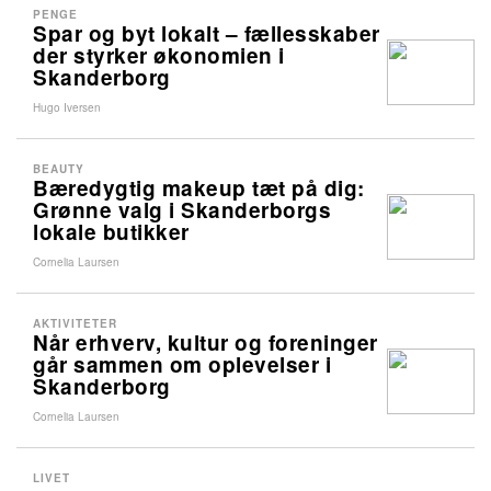
PENGE
Spar og byt lokalt – fællesskaber
der styrker økonomien i
Skanderborg
Hugo Iversen
BEAUTY
Bæredygtig makeup tæt på dig:
Grønne valg i Skanderborgs
lokale butikker
Cornelia Laursen
AKTIVITETER
Når erhverv, kultur og foreninger
går sammen om oplevelser i
Skanderborg
Cornelia Laursen
LIVET