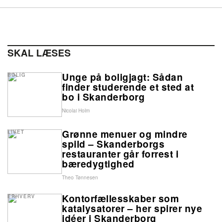
SKAL LÆSES
Unge på boligjagt: Sådan
BOLIG
finder studerende et sted at
bo i Skanderborg
Nicolai Holm
Grønne menuer og mindre
LIVET
spild – Skanderborgs
restauranter går forrest i
bæredygtighed
Theo Tønnesen
Kontorfællesskaber som
ERHVERV
katalysatorer – her spirer nye
idéer i Skanderborg